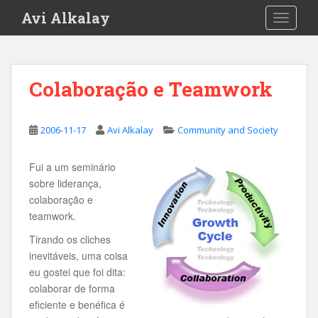
S
Avi Alkalay
TOGGLE
k
i
p
t
Colaboração e Teamwork
o
m
a
2006-11-17
Avi Alkalay
Community and Society
i
n
Fui a um seminário
c
sobre liderança,
o
colaboração e
n
teamwork.
t
e
Tirando os cliches
n
inevitáveis, uma coisa
t
eu gostei que foi dita:
colaborar de forma
eficiente e benéfica é