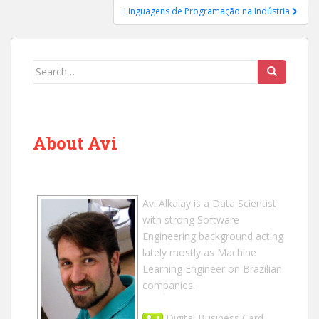
Linguagens de Programação na Indústria
Search
for:
About Avi
Avi Alkalay
is a
Data Scientist
with strong Software
Engineering background acting
lately mostly as Machine
Learning Engineer on Brazilian
companies.
Digital Business Card