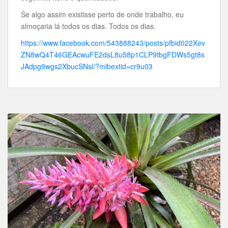
Se algo assim existisse perto de onde trabalho, eu
almoçaria lá todos os dias. Todos os dias.
https://www.facebook.com/543888243/posts/pfbid022Xev
ZN8wQ4T46GEAcwuFE2dsL8u58p1CLP9tbgFDWs5gt8s
JAdpg9wgs2XbucSNsl/?mibextid=cr9u03