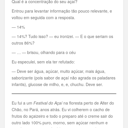
Qual é a concentração do seu açaí?
Entrou para levantar informação tão pouco relevante, e
voltou em seguida com a resposta.
— 14%
— 14%? Tudo isso? — eu ironizei. — E o que seriam os
outros 86%?
— … — brisou, olhando para o céu
Eu especulei, sem ela ter refutado:
— Deve ser água, açúcar, muito açúcar, mais água,
saborizante (pois sabor de açaí não agrada os paladares
infantis), glucose de milho, e, e, chuchu. Deve ser.
Eu fui a um
Festival do Açaí
na floresta perto de Alter do
Chão, no Pará, anos atrás. Eu vi colherem o cacho de
frutos do açaizeiro e todo o preparo até o creme sair do
outro lado 100% puro, morno, sem açúcar nenhum e