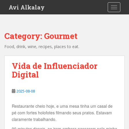
S
Avi Alkalay
TOGGLE
k
i
p
t
Category:
Gourmet
o
m
Food, drink, wine, recipes, places to eat.
a
i
n
Vida de Influenciador
c
Digital
o
n
t
2025-08-08
e
n
Restaurante cheio hoje, e uma mesa tinha um casal de
t
pé com fortes holofotes filmando seus pratos. Estavam
claramente trabalhando.
90 minutos depois, ao irem embora passaram pela minha