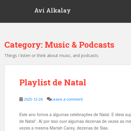
S
Avi Alkalay
k
i
p
t
o
Category:
Music & Podcasts
m
a
Things I listen or think about music, and podcasts.
i
n
c
o
Playlist de Natal
n
t
e
2025-12-26
Leave a comment
n
t
Este ano fomos a algumas celebrações de Natal. E ideia sup
de Natal”. Aí por isso ouvi algumas dezenas de vezes as
vezes a mesma Mariah Carey, dezenas de Sias.