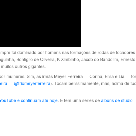
 Sempre foi dominado por homens nas formações de rodas de tocadores
guinha, Bonfiglio de Oliveira, K-Ximbinho, Jacob do Bandolim, Ernesto
muitos outros gigantes.
por mulheres. Sim, as irmãs Meyer Ferreira — Corina, Elisa e Lia — f
reira — @triomeyerferreira
). Tocam belissimamente, mas, acima de tu
 YouTube e continuam até hoje
. E têm uma séries de
álbuns de studio