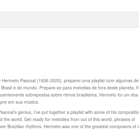
 Hermeto Pascoal (1936-2025), preparei uma playlist com algumas de
 Brasil e do mundo. Prepare-se para melodias de fora deste planeta, f
equentemente sobrepostas sobre ritmos brasileiros. Hermeto foi um dos
mpre em sua música.
coal’s genius, I’ve put together a playlist with some of his compositi
nd the world. Get ready for melodies from out of this world, phrases of
ed over Brazilian rhythms. Hermeto was one of the greatest composers of 