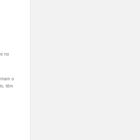
 e no
ormam o
do, têm