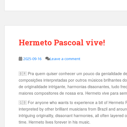
Hermeto Pascoal vive!
2025-09-16
Leave a comment
🇧🇷 Pra quem quiser conhecer um pouco da genialidade de
composições interpretadas por outros músicos brilhantes do
de originalidade intrigante, harmonias dissonantes, tudo fr
maiores compositores de nossa era. Hermeto vive para se
🇬🇧 For anyone who wants to experience a bit of Hermeto Pas
interpreted by other brilliant musicians from Brazil and arou
intriguing originality, dissonant harmonies, all often layer
time. Hermeto lives forever in his music.