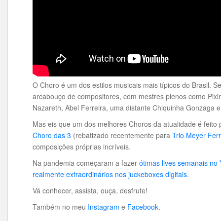
O Choro é um dos estilos musicais mais típicos do Brasil.
arcabouço de compositores, com mestres
plenos como Pixin
Nazareth, Abel Ferreira, uma distante Chiquinha Gonzaga e 
Mas eis que um dos melhores Choros da atualidade é feito 
Choro das 3
(rebatizado recentemente para
Trio Meyer Fer
composições próprias incríveis.
Na pandemia começaram a fazer
ótimas lives semanais no
realmente extraordinários nos juckeboxes digitais
.
Vá conhecer, assista, ouça, desfrute!
Também no meu
Instagram
e
Facebook
.