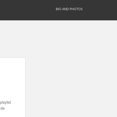
BIO AND PHOTOS
laylist
 de