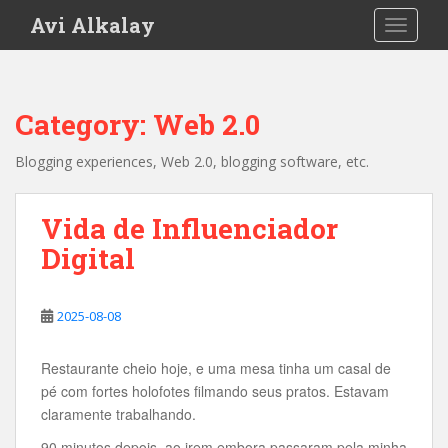
S
Avi Alkalay
TOGGLE
k
i
p
t
Category:
Web 2.0
o
m
Blogging experiences, Web 2.0, blogging software, etc.
a
i
n
Vida de Influenciador
c
Digital
o
n
t
2025-08-08
e
n
Restaurante cheio hoje, e uma mesa tinha um casal de
t
pé com fortes holofotes filmando seus pratos. Estavam
claramente trabalhando.
90 minutos depois, ao irem embora passaram pela minha