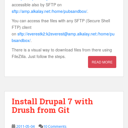
accessible also by SFTP on
sftp://amp.alkalay.net:/home/pubsandbox/
.
You can access thse files with any SFTP (Secure Shell
FTP) client
on
sftp://everestk2:k2everest@amp.alkalay.net:/home/pu
bsandbox/
.
There is a visual way to download files from there using
FileZilla. Just follow the steps.
READ MORE
Install Drupal 7 with
Drush from Git
2011-05-04
10 Comments