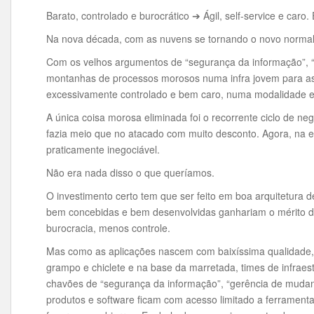
Barato, controlado e burocrático ➔ Ágil, self-service e caro
Na nova década, com as nuvens se tornando o novo normal
Com os velhos argumentos de “segurança da informação”, “g
montanhas de processos morosos numa infra jovem para ass
excessivamente controlado e bem caro, numa modalidade el
A única coisa morosa eliminada foi o recorrente ciclo de ne
fazia meio que no atacado com muito desconto. Agora, na er
praticamente inegociável.
Não era nada disso o que queríamos.
O investimento certo tem que ser feito em boa arquitetura 
bem concebidas e bem desenvolvidas ganhariam o mérito d
burocracia, menos controle.
Mas como as aplicações nascem com baixíssima qualidade,
grampo e chiclete e na base da marretada, times de infrae
chavões de “segurança da informação”, “gerência de mudanç
produtos e software ficam com acesso limitado a ferramen