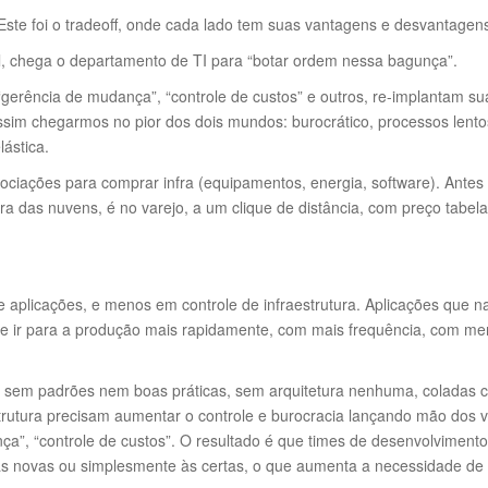
. Este foi o tradeoff, onde cada lado tem suas vantagens e desvantagen
, chega o departamento de TI para “botar ordem nessa bagunça”.
erência de mudança”, “controle de custos” e outros, re-implantam su
im chegarmos no pior dos dois mundos: burocrático, processos lento
ástica.
gociações para comprar infra (equipamentos, energia, software). Antes
a das nuvens, é no varejo, a um clique de distância, com preço tabel
de aplicações, e menos em controle de infraestrutura. Aplicações que 
e ir para a produção mais rapidamente, com mais frequência, com m
 sem padrões nem boas práticas, sem arquitetura nenhuma, coladas 
strutura precisam aumentar o controle e burocracia lançando mão dos 
a”, “controle de custos”. O resultado é que times de desenvolviment
tas novas ou simplesmente às certas, o que aumenta a necessidade de