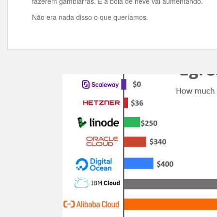
fazerem gambiarras. E a bola de neve vai aumentando.
Não era nada disso o que queríamos.