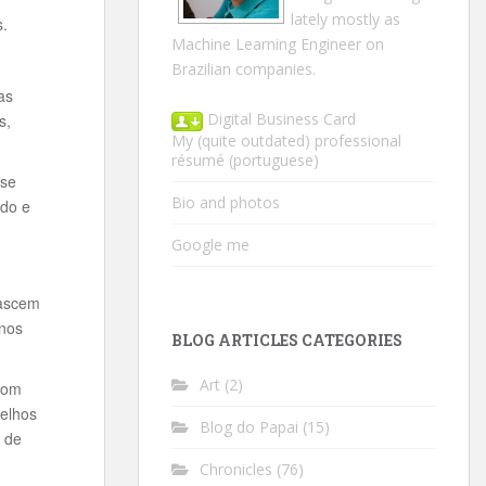
lately mostly as
s.
Machine Learning Engineer on
Brazilian companies.
as
Digital Business Card
s,
My (quite outdated) professional
résumé
(portuguese)
 se
Bio and photos
ado e
Google me
nascem
enos
BLOG ARTICLES CATEGORIES
Art
(2)
com
velhos
Blog do Papai
(15)
o de
Chronicles
(76)