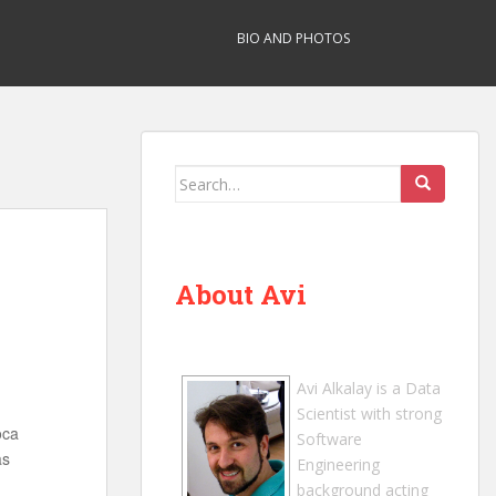
BIO AND PHOTOS
Search
for:
About Avi
Avi Alkalay
is a
Data
Scientist
with strong
oca
Software
as
Engineering
background acting