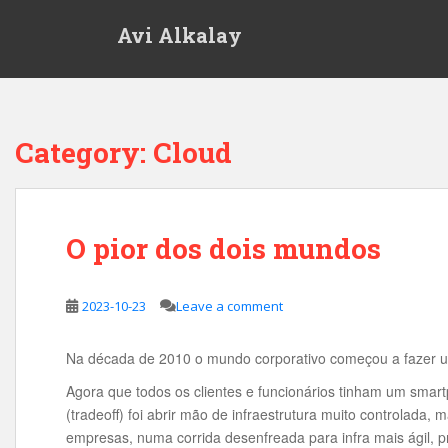
S
Avi Alkalay
k
i
p
t
o
Category:
Cloud
m
a
i
n
O pior dos dois mundos
c
o
n
2023-10-23
Leave a comment
t
e
n
Na década de 2010 o mundo corporativo começou a fazer um
t
Agora que todos os clientes e funcionários tinham um smart
(tradeoff) foi abrir mão de infraestrutura muito controlada
empresas, numa corrida desenfreada para infra mais ágil, p