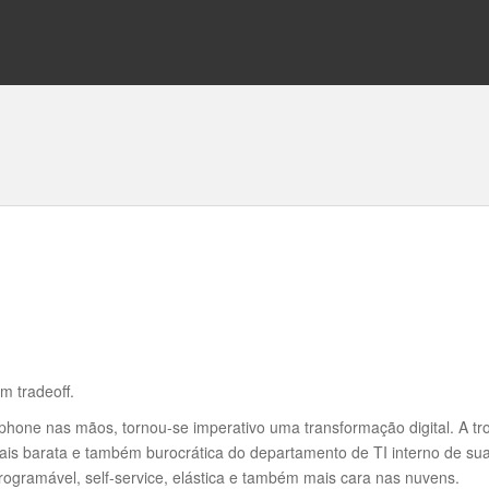
 tradeoff.
phone nas mãos, tornou-se imperativo uma transformação digital. A tr
, mais barata e também burocrática do departamento de TI interno de su
rogramável, self-service, elástica e também mais cara nas nuvens.