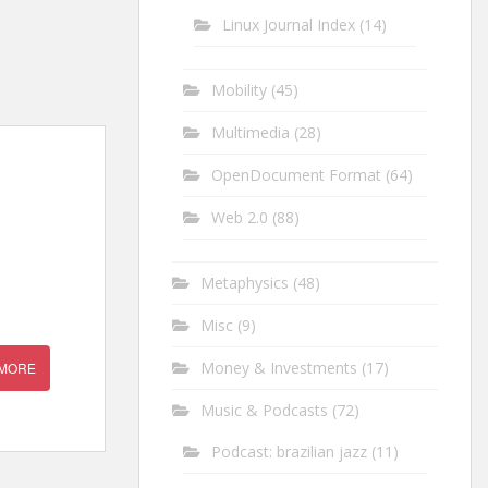
Linux Journal Index
(14)
Mobility
(45)
Multimedia
(28)
OpenDocument Format
(64)
Web 2.0
(88)
Metaphysics
(48)
.
Misc
(9)
Money & Investments
(17)
 MORE
Music & Podcasts
(72)
Podcast: brazilian jazz
(11)