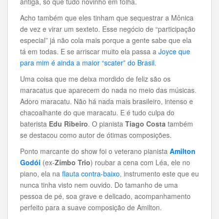
antiga, só que tudo novinho em folha.
Acho também que eles tinham que sequestrar a Mônica
de vez e virar um sexteto. Esse negócio de “participação
especial” já não cola mais porque a gente sabe que ela
tá em todas. E se arriscar muito ela passa a
Joyce que
para mim é ainda a maior “scater” do Brasil
.
Uma coisa que me deixa mordido de feliz são os
maracatus que aparecem do nada no meio das músicas.
Adoro maracatu. Não há nada mais brasileiro, intenso e
chacoalhante do que maracatu. E é tudo culpa do
baterista
Edu Ribeiro
. O pianista
Tiago Costa
também
se destacou como autor de ótimas composições.
Ponto marcante do show foi o veterano pianista
Amilton
Godói
(ex-
Zimbo Trio
) roubar a cena com Léa, ele no
piano, ela na
flauta contra-baixo
, instrumento este que eu
nunca tinha visto nem ouvido. Do tamanho de uma
pessoa de pé, soa grave e delicado, acompanhamento
perfeito para a suave composição de Amilton.