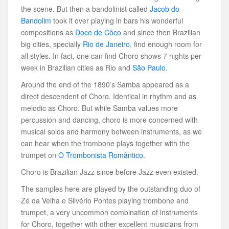
the scene. But then a bandolinist called
Jacob do
Bandolim
took it over playing in bars his wonderful
compositions as
Doce de Côco
and since then Brazilian
big cities, specially
Rio de Janeiro
, find enough room for
all styles. In fact, one can find Choro shows 7 nights per
week in Brazilian cities as Rio and
São Paulo
.
Around the end of the 1890’s Samba appeared as a
direct descendent of Choro. Identical in rhythm and as
melodic as Choro. But while Samba values more
percussion and dancing, choro is more concerned with
musical solos and harmony between instruments, as we
can hear when the trombone plays together with the
trumpet on
O Trombonista Romântico
.
Choro is Brazilian Jazz since before Jazz even existed.
The samples here are played by the outstanding duo of
Zé da Velha e Silvério Pontes playing trombone and
trumpet, a very uncommon combination of instruments
for Choro, together with other excellent musicians from