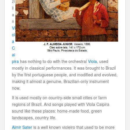
zi
li
a
n
Vi
ol
a
C
ai
pira
has nothing to do with the orchestral
Viola
, used
mostly in classical performances. It was brought to Brazil
by the first portuguese people, and modified and evolved,
making it almost a genuine, Brazilian-only instrument
now.
It is used mostly on country-side small cities or farm
regions of Brazil. And songs played with Viola Caipira
sound like these places: home-made food, green
landscapes, country life.
Almir Sater
is a well known violeiro that used to be more