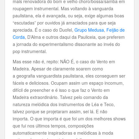
mais renovadora do bom e velho choro/bossa/samba em
roupagem instrumental. Mas voltando à vanguarda
paulistana, ela é avançada, ou seja, exige algumas boas
“escutadas” por ouvidos já amaciados para que seja
apreciada. É o caso do Duofel,
Grupo Medusa
,
Feijão de
Corda
, D’Alma e outros daqui da Pauliceia, que preferem
a jornada do experimentalismo dissonante ao invés do
pop instrumental.
Mas esse não é, repito: NÃO É, o caso do Vento em
Madeira. Apesar de claramente soarem como
a geografia vanguardista paulistana, eles conseguem ser
fáceis e deliciosos. Ocupam assim um espaço incomum,
difícil de preencher e é isso o que faz o Vento em
Madeira extraordinário. Talvez pelo comando da
natureza melódica dos instrumentos de Léa e Teco,
talvez porque se projetaram assim, sei lá. E não
importa. O que importa é que foi um dos melhores shows
que fui nos últimos tempos, composições
automaticamente inspiradoras e melódicas à moda