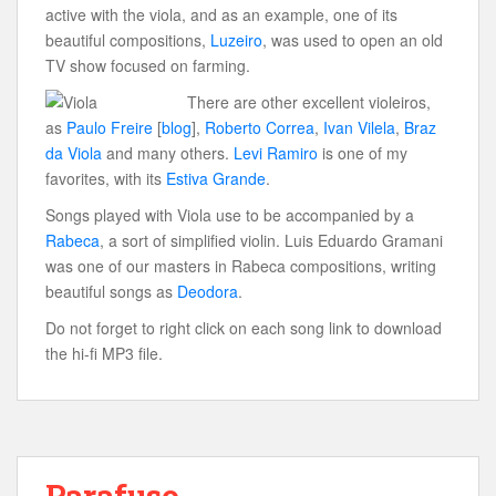
active with the viola, and as an example, one of its
beautiful compositions,
Luzeiro
, was used to open an old
TV show focused on farming.
There are other excellent violeiros,
as
Paulo Freire
[
blog
],
Roberto Correa
,
Ivan Vilela
,
Braz
da Viola
and many others.
Levi Ramiro
is one of my
favorites, with its
Estiva Grande
.
Songs played with Viola use to be accompanied by a
Rabeca
, a sort of simplified violin. Luis Eduardo Gramani
was one of our masters in Rabeca compositions, writing
beautiful songs as
Deodora
.
Do not forget to right click on each song link to download
the hi-fi MP3 file.
Parafuso