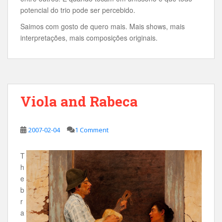
potencial do trio pode ser percebido.
Saimos com gosto de quero mais. Mais shows, mais
interpretações, mais composições originais.
Viola and Rabeca
2007-02-04
1 Comment
T
h
e
b
r
a