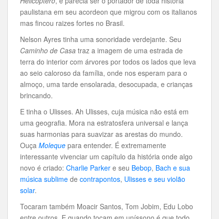
Helicóptero
, e parecia ser o portador de toda história
paulistana em seu acordeon que migrou com os italianos
mas fincou raizes fortes no Brasil.
Nelson Ayres tinha uma sonoridade verdejante. Seu
Caminho de Casa
traz a imagem de uma estrada de
terra do interior com árvores por todos os lados que leva
ao seio caloroso da família, onde nos esperam para o
almoço, uma tarde ensolarada, desocupada, e crianças
brincando.
E tinha o Ulisses. Ah Ulisses, cuja música não está em
uma geografia. Mora na estratosfera universal e lança
suas harmonias para suavizar as arestas do mundo.
Ouça
Moleque
para entender. É extremamente
interessante vivenciar um capítulo da história onde algo
novo é criado:
Charlie Parker
e seu
Bebop
,
Bach
e sua
música sublime
de
contrapontos
,
Ulisses e seu violão
solar
.
Tocaram também Moacir Santos, Tom Jobim, Edu Lobo
entre outros. E quando tocam em uníssono é que todo