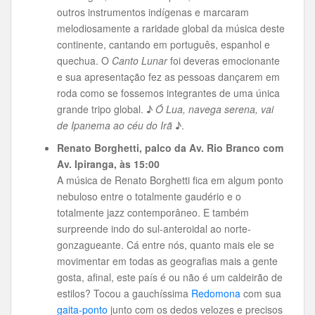
outros instrumentos indígenas e marcaram
melodiosamente a raridade global da música deste
continente, cantando em português, espanhol e
quechua. O
Canto Lunar
foi deveras emocionante
e sua apresentação fez as pessoas dançarem em
roda como se fossemos integrantes de uma única
grande tripo global. ♪
Ó Lua, navega serena, vai
de Ipanema ao céu do Irã
♪.
Renato Borghetti, palco da Av. Rio Branco com
Av. Ipiranga, às 15:00
A música de Renato Borghetti fica em algum ponto
nebuloso entre o totalmente gaudério e o
totalmente jazz contemporâneo. E também
surpreende indo do sul-anteroidal ao norte-
gonzagueante. Cá entre nós, quanto mais ele se
movimentar em todas as geografias mais a gente
gosta, afinal, este país é ou não é um caldeirão de
estilos? Tocou a gauchíssima
Redomona
com sua
gaita-ponto
junto com os dedos velozes e precisos