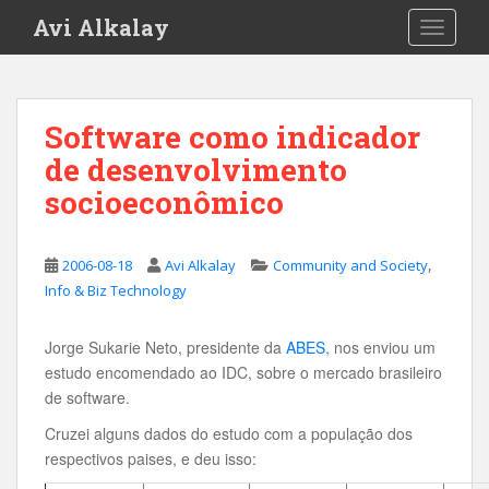
S
Avi Alkalay
TOGGLE
k
i
p
t
Software como indicador
o
de desenvolvimento
m
a
socioeconômico
i
n
c
,
2006-08-18
Avi Alkalay
Community and Society
o
Info & Biz Technology
n
t
Jorge Sukarie Neto, presidente da
ABES
, nos enviou um
e
estudo encomendado ao IDC, sobre o mercado brasileiro
n
de software.
t
Cruzei alguns dados do estudo com a população dos
respectivos paises, e deu isso: