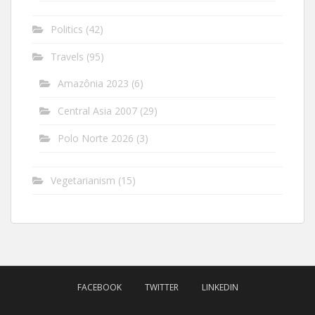
Politics
(42)
Travels
(95)
Amazônia 2023
(6)
Central Asia 2007
(29)
Polo Norte 2026
(3)
Vegetarianism
(15)
FACEBOOK
TWITTER
LINKEDIN