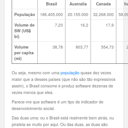
Brasil
Australia
Canada
It
População
186.405.000
20.155.000
32.268.000
58.0
Volume de
7,23
16,2
17,9
SW (US$
bi)
Volume
38,78
803,77
554,73
per capita
(mi)
Ou seja, mesmo com uma
população
quase dez vezes
maior que a desses países (que não são tão expressívos
assim), o Brasil consome e produz software dezenas de
vezes menos que eles.
Parece-me que software é um tipo de indicador de
desenvolvimento social.
Das duas uma: ou o Brasil está realmente bem atrás, ou
pirateia-se muito por aqui. Ou das duas, as duas são