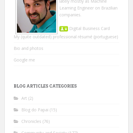
lately mostly as Machine
Learning Engineer on Brazilian
companies.
Digital Business Card
My (quite outdated) professional résumé
(portuguese)
Bio and photos
Google me
BLOG ARTICLES CATEGORIES
Art
(2)
Blog do Papai
(15)
Chronicles
(76)
Community and Society
(177)