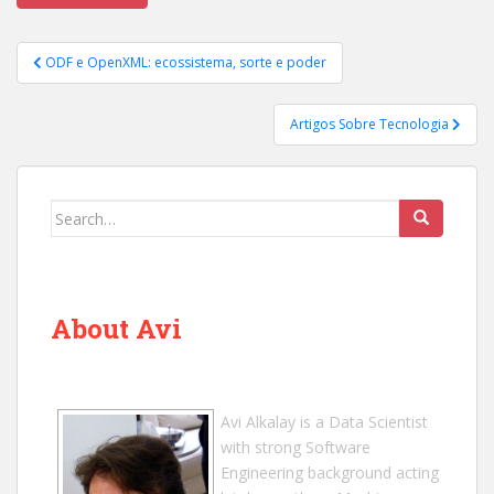
Post
ODF e OpenXML: ecossistema, sorte e poder
navigation
Artigos Sobre Tecnologia
Search
for:
About Avi
Avi Alkalay
is a
Data Scientist
with strong Software
Engineering background acting