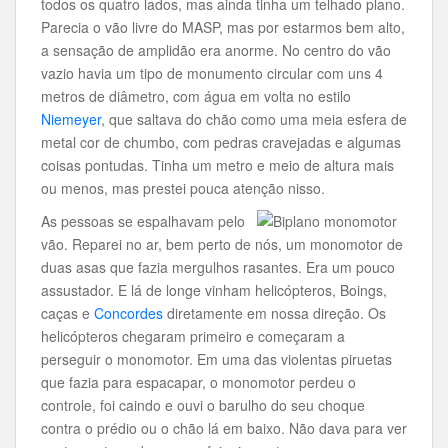
todos os quatro lados, mas ainda tinha um telhado plano.
Parecia o vão livre do MASP, mas por estarmos bem alto,
a sensação de amplidão era anorme. No centro do vão
vazio havia um tipo de monumento circular com uns 4
metros de diâmetro, com água em volta no estilo
Niemeyer
, que saltava do chão como uma meia esfera de
metal cor de chumbo, com pedras cravejadas e algumas
coisas pontudas. Tinha um metro e meio de altura mais
ou menos, mas prestei pouca atenção nisso.
As pessoas se espalhavam pelo
vão. Reparei no ar, bem perto de nós, um monomotor de
duas asas que fazia mergulhos rasantes. Era um pouco
assustador. E lá de longe vinham helicópteros, Boings,
caças e
Concordes
diretamente em nossa direção. Os
helicópteros chegaram primeiro e começaram a
perseguir o monomotor. Em uma das violentas piruetas
que fazia para espacapar, o monomotor perdeu o
controle, foi caindo e ouvi o barulho do seu choque
contra o prédio ou o chão lá em baixo. Não dava para ver