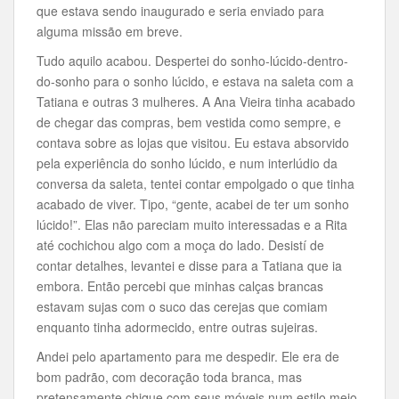
que estava sendo inaugurado e seria enviado para
alguma missão em breve.
Tudo aquilo acabou. Despertei do sonho-lúcido-dentro-
do-sonho para o sonho lúcido, e estava na saleta com a
Tatiana e outras 3 mulheres. A Ana Vieira tinha acabado
de chegar das compras, bem vestida como sempre, e
contava sobre as lojas que visitou. Eu estava absorvido
pela experiência do sonho lúcido, e num interlúdio da
conversa da saleta, tentei contar empolgado o que tinha
acabado de viver. Tipo, “gente, acabei de ter um sonho
lúcido!”. Elas não pareciam muito interessadas e a Rita
até cochichou algo com a moça do lado. Desistí de
contar detalhes, levantei e disse para a Tatiana que ia
embora. Então percebi que minhas calças brancas
estavam sujas com o suco das cerejas que comiam
enquanto tinha adormecido, entre outras sujeiras.
Andei pelo apartamento para me despedir. Ele era de
bom padrão, com decoração toda branca, mas
pretensamente chique com seus móveis num estilo meio