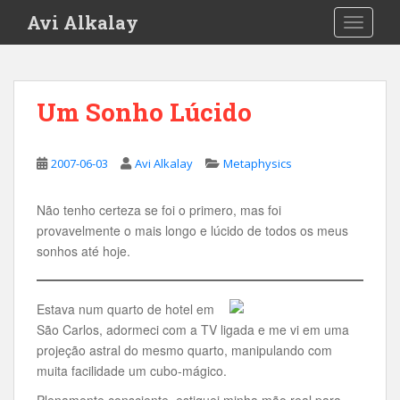
S
Avi Alkalay
TOGGLE
k
i
p
t
Um Sonho Lúcido
o
m
a
2007-06-03
Avi Alkalay
Metaphysics
i
n
Não tenho certeza se foi o primero, mas foi
c
provavelmente o mais longo e lúcido de todos os meus
o
sonhos até hoje.
n
t
e
Estava num quarto de hotel em
n
São Carlos, adormeci com a TV ligada e me vi em uma
t
projeção astral do mesmo quarto, manipulando com
muita facilidade um cubo-mágico.