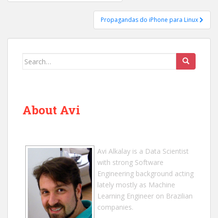
navigation
Propagandas do iPhone para Linux
Search
for:
About Avi
Avi Alkalay
is a
Data Scientist
with strong Software
Engineering background acting
lately mostly as Machine
Learning Engineer on Brazilian
companies.