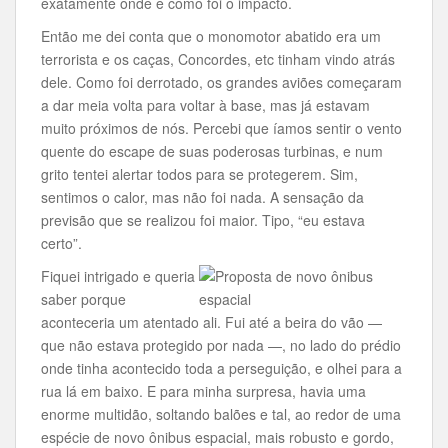
exatamente onde e como foi o impacto.
Então me dei conta que o monomotor abatido era um
terrorista e os caças, Concordes, etc tinham vindo atrás
dele. Como foi derrotado, os grandes aviões começaram
a dar meia volta para voltar à base, mas já estavam
muito próximos de nós. Percebi que íamos sentir o vento
quente do escape de suas poderosas turbinas, e num
grito tentei alertar todos para se protegerem. Sim,
sentimos o calor, mas não foi nada. A sensação da
previsão que se realizou foi maior. Tipo, “eu estava
certo”.
Fiquei intrigado e queria
saber porque
aconteceria um atentado ali. Fui até a beira do vão —
que não estava protegido por nada —, no lado do prédio
onde tinha acontecido toda a perseguição, e olhei para a
rua lá em baixo. E para minha surpresa, havia uma
enorme multidão, soltando balões e tal, ao redor de uma
espécie de novo ônibus espacial, mais robusto e gordo,