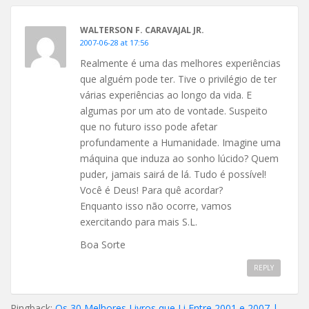
WALTERSON F. CARAVAJAL JR.
2007-06-28 at 17:56
Realmente é uma das melhores experiências
que alguém pode ter. Tive o privilégio de ter
várias experiências ao longo da vida. E
algumas por um ato de vontade. Suspeito
que no futuro isso pode afetar
profundamente a Humanidade. Imagine uma
máquina que induza ao sonho lúcido? Quem
puder, jamais sairá de lá. Tudo é possível!
Você é Deus! Para quê acordar?
Enquanto isso não ocorre, vamos
exercitando para mais S.L.
Boa Sorte
REPLY
Pingback:
Os 30 Melhores Livros que Li Entre 2001 e 2007 |