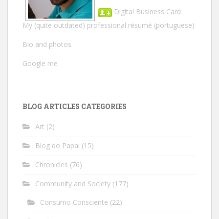
Digital Business Card
My (quite outdated) professional résumé
(portuguese)
Bio and photos
Google me
BLOG ARTICLES CATEGORIES
Art
(2)
Blog do Papai
(15)
Chronicles
(76)
Community and Society
(177)
Consumo Consciente
(22)