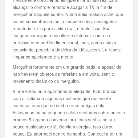
Plenamente consciente, estiquei minha mão real para
alcançar o controle-remoto e apagar a TV, a fim de
mergulhar naquele sonho. Numa idéia maluca achei que
se me concentrasse muito naquele cubo, conseguiria
rematerializá-lo para a vida real, e tentei isso. Sua
imagem começou a encolher e distorcer, como se
entrasse num portão dimensional, mas, como estava
consciente, percebi a doideira da idéia, desisti, e resolvi
limpar completamente a mente.
Mergulhei fortemente em um grande nada, e apesar de
não haverem objetos de referência em volta, senti o
movimento dinâmico do mergulho.
Vi-me então num apartamento elegante, todo branco,
com a Tatiana e algumas mulheres que realmente
conheço, mas que no sonho eram amigas dela.
Estavamos numa pequena saleta sentados sobre pufes e
eramos 5 jogando conversa fora, mas sentia-me um
pouco deslocado de lá. Serviam cerejas. Isso durou
pouco. Eu adormeci dentro do sonho. Comecei a ter um