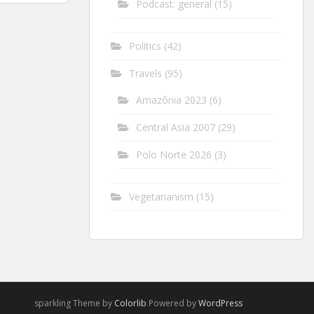
Podcast: general
(15)
Politics
(42)
Travels
(95)
Amazônia 2023
(6)
Central Asia 2007
(29)
Polo Norte 2026
(3)
Vegetarianism
(15)
sparkling Theme by
Colorlib
Powered by
WordPress