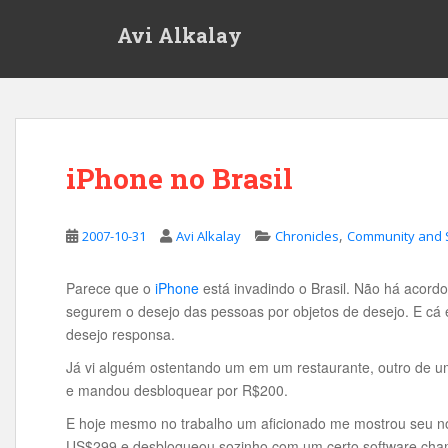
S
Avi Alkalay
k
i
p
t
o
m
iPhone no Brasil
a
i
n
,
2007-10-31
Avi Alkalay
Chronicles
Community and 
c
o
n
Parece que o
iPhone
está invadindo o Brasil. Não há acord
t
segurem o desejo das pessoas por objetos de desejo. E cá 
e
desejo responsa.
n
Já vi alguém ostentando um em um restaurante, outro de 
t
e mandou desbloquear por R$200.
E hoje mesmo no trabalho um aficionado me mostrou seu 
US$299 e desbloqueou sozinho com um certo software cha