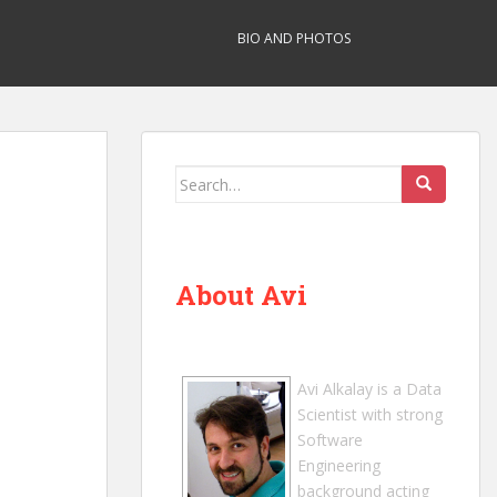
BIO AND PHOTOS
Search
for:
About Avi
Avi Alkalay
is a
Data
Scientist
with strong
Software
Engineering
background acting