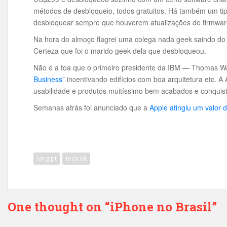
métodos de desbloqueio, todos gratuitos. Há também um ti
desbloquear sempre que houverem atualizações de firmwar
Na hora do almoço flagrei uma colega nada geek saindo d
Certeza que foi o marido geek dela que desbloqueou.
Não é a toa que o primeiro presidente da IBM — Thomas W
Business”
incentivando edifícios com boa arquitetura etc. A 
usabilidade e produtos muitíssimo bem acabados e conquis
Semanas atrás foi anunciado que a
Apple atingiu um valor 
lang:pt
tech:ok
One thought on “iPhone no Brasil”