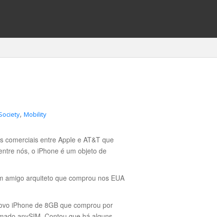
,
Society
Mobility
os comerciais entre Apple e AT&T que
entre nós, o iPhone é um objeto de
um amigo arquiteto que comprou nos EUA
novo iPhone de 8GB que comprou por
mado anySIM. Contou que há alguns