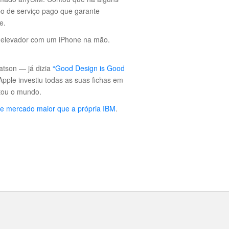
po de serviço pago que garante
e.
o elevador com um iPhone na mão.
atson — já dizia
“Good Design is Good
Apple investiu todas as suas fichas em
tou o mundo.
de mercado maior que a própria IBM
.