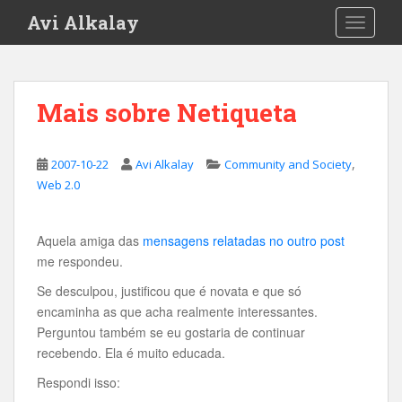
S
Avi Alkalay
TOGGLE
k
i
p
t
Mais sobre Netiqueta
o
m
a
,
2007-10-22
Avi Alkalay
Community and Society
i
Web 2.0
n
c
o
Aquela amiga das
mensagens relatadas no outro post
n
me respondeu.
t
Se desculpou, justificou que é novata e que só
e
encaminha as que acha realmente interessantes.
n
Perguntou também se eu gostaria de continuar
t
recebendo. Ela é muito educada.
Respondi isso: