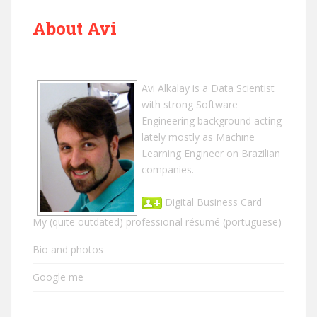
About Avi
Avi Alkalay
is a
Data Scientist
with strong Software
Engineering background acting
lately mostly as Machine
Learning Engineer on Brazilian
companies.
Digital Business Card
My (quite outdated) professional résumé
(portuguese)
Bio and photos
Google me