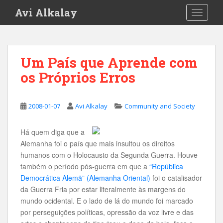
S
Avi Alkalay
TOGGLE
k
i
p
t
Um País que Aprende com
o
os Próprios Erros
m
a
i
2008-01-07
Avi Alkalay
Community and Society
n
c
o
Há quem diga que a
n
Alemanha foi o país que mais insultou os direitos
t
humanos com o Holocausto da Segunda Guerra. Houve
e
também o período pós-guerra em que a
“República
n
Democrática Alemã” (Alemanha Oriental)
foi o catalisador
t
da Guerra Fria por estar literalmente às margens do
mundo ocidental. E o lado de lá do mundo foi marcado
por perseguições políticas, opressão da voz livre e das