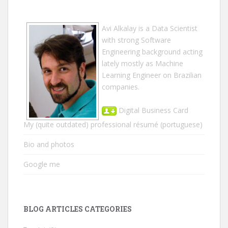
Avi Alkalay
is a
Data Scientist
with strong Software
Engineering background acting
lately mostly as Machine
Learning Engineer on Brazilian
companies.
Digital Business Card
My (quite outdated) professional résumé
(portuguese)
Bio and photos
Google me
BLOG ARTICLES CATEGORIES