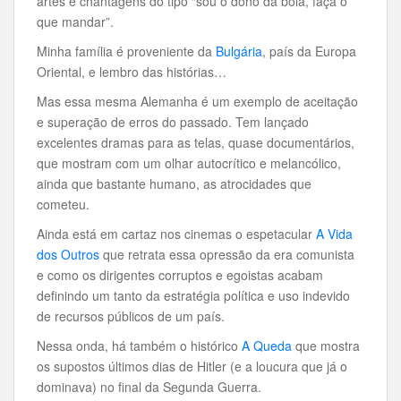
artes e chantagens do tipo “sou o dono da bola, faça o
que mandar”.
Minha família é proveniente da
Bulgária
, país da Europa
Oriental, e lembro das histórias…
Mas essa mesma Alemanha é um exemplo de aceitação
e superação de erros do passado. Tem lançado
excelentes dramas para as telas, quase documentários,
que mostram com um olhar autocrítico e melancólico,
ainda que bastante humano, as atrocidades que
cometeu.
Ainda está em cartaz nos cinemas o espetacular
A Vida
dos Outros
que retrata essa opressão da era comunista
e como os dirigentes corruptos e egoistas acabam
definindo um tanto da estratégia política e uso indevido
de recursos públicos de um país.
Nessa onda, há também o histórico
A Queda
que mostra
os supostos últimos dias de Hitler (e a loucura que já o
dominava) no final da Segunda Guerra.