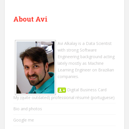
About Avi
Avi Alkalay
is a
Data Scientist
with strong Software
Engineering background acting
lately mostly as Machine
Learning Engineer on Brazilian
companies.
Digital Business Card
My (quite outdated) professional résumé
(portuguese)
Bio and photos
Google me