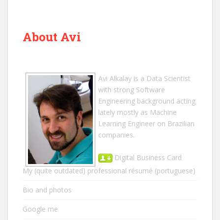
About Avi
Avi Alkalay
is a
Data Scientist
with strong Software
Engineering background acting
lately mostly as Machine
Learning Engineer on Brazilian
companies.
Digital Business Card
My (quite outdated) professional résumé
(portuguese)
Bio and photos
Google me