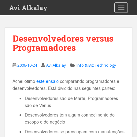
S
Avi Alkalay
TOGGLE
k
i
p
t
Desenvolvedores versus
o
Programadores
m
a
i
2006-10-24
Avi Alkalay
Info & Biz Technology
n
c
o
Achei ótimo
este ensaio
comparando programadores e
n
desenvolvedores. Está dividido nas seguintes partes:
t
Desenvolvedores são de Marte, Programadores
e
são de Venus
n
Desenvolvedores tem algum conhecimento do
t
escopo e do negócio
Desenvolvedores se preocupam com manutenções