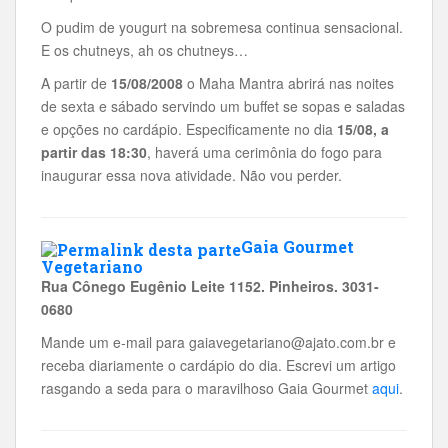
O pudim de yougurt na sobremesa continua sensacional.
E os chutneys, ah os chutneys…
A partir de
15/08/2008
o Maha Mantra abrirá nas noites
de sexta e sábado servindo um buffet se sopas e saladas
e opções no cardápio. Especificamente no dia
15/08, a
partir das 18:30
, haverá uma cerimônia do fogo para
inaugurar essa nova atividade. Não vou perder.
Gaia Gourmet
Vegetariano
Rua Cônego Eugênio Leite 1152. Pinheiros. 3031-
0680
Mande um e-mail para gaiavegetariano@ajato.com.br e
receba diariamente o cardápio do dia. Escrevi um artigo
rasgando a seda para o maravilhoso Gaia Gourmet
aqui
.