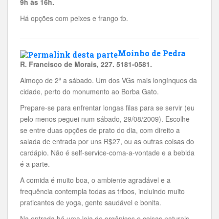
9h às 16h.
Há opções com peixes e frango tb.
Moinho de Pedra
R. Francisco de Morais, 227
. 5181-0581.
Almoço de 2ª a sábado. Um dos VGs mais longínquos da
cidade, perto do monumento ao Borba Gato.
Prepare-se para enfrentar longas filas para se servir (eu
pelo menos peguei num sábado, 29/08/2009). Escolhe-
se entre duas opções de prato do dia, com direito a
salada de entrada por uns R$27, ou as outras coisas do
cardápio. Não é self-service-coma-a-vontade e a bebida
é a parte.
A comida é muito boa, o ambiente agradável e a
frequência contempla todas as tribos, incluindo muito
praticantes de yoga, gente saudável e bonita.
Na entrada há uma loja de orgânicos e coisas naturais.