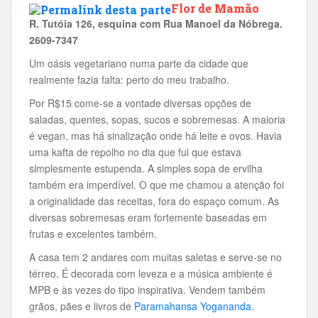
Flor de Mamão
R. Tutóia 126, esquina com Rua Manoel da Nóbrega.
2609-7347
Um oásis vegetariano numa parte da cidade que
realmente fazia falta: perto do meu trabalho.
Por R$15 come-se a vontade diversas opções de
saladas, quentes, sopas, sucos e sobremesas. A maioria
é vegan, mas há sinalização onde há leite e ovos. Havia
uma kafta de repolho no dia que fui que estava
simplesmente estupenda. A simples sopa de ervilha
também era imperdível. O que me chamou a atenção foi
a originalidade das receitas, fora do espaço comum. As
diversas sobremesas eram fortemente baseadas em
frutas e excelentes também.
A casa tem 2 andares com muitas saletas e serve-se no
térreo. É decorada com leveza e a música ambiente é
MPB e às vezes do tipo inspirativa. Vendem também
grãos, pães e livros de
Paramahansa Yogananda
.