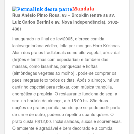
Mandala
Rua Anésio Pinto Rosa, 63 – Brooklin (entre as av.
Luiz Carlos Berrini e av. Nova Independência). 5102-
4381
Inaugurado no final de fev/2005, oferece comida
lactovegetariana védica, feita por monges Hare Krishnas.
Além dos pratos tradicionais como bife vegetal, arroz dal
(feijões e lentilhas com especiarias) e também das
massas, como lasanhas, panquecas e koftas
(almôndegas vegetais ao molho) , pode-se comprar os
pães integrais feito todos os dias. Após o almoço, há um
cantinho especial para relaxar, com música tranqüila,
energética e propícia. O restaurante funciona de seg. a
sex. no horário do almoço, até 15:00 hs. São duas
opções de pratos por dia, sendo que se pode pedir parte
de um e de outro, podendo repetir o quanto quiser. O
prato custa R$12,00. Inclui saladas, sucos e sobremesas.
O ambiente é agradável e bem decorado e a comida