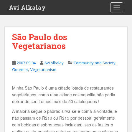
S
Avi Alkalay
TOGGLE
k
i
p
t
São Paulo dos
o
Vegetarianos
m
a
i
,
2007-09-04
Avi Alkalay
Community and Society
n
,
Gourmet
Vegetarianism
c
o
n
Minha São Paulo é uma cidade lotada de restaurantes
t
vegetarianos, como uma cidade cosmopolita não podia
e
deixar de ser. Temos mais de 50 catalogados !
n
A maioria segue o padrão sirva-se-e-coma-a-vontade, e
t
não passam de R$10 ou R$15 por pessoa, geralmente
com bebidas e sobremesas incluidas. Isso os faz ter o
melhor custo-benefício entre os restaurantes, e são uma