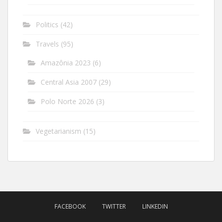
Politics
(42)
Travels
(95)
Amazônia 2023
(6)
Central Asia 2007
(29)
Polo Norte 2026
(3)
Vegetarianism
(15)
FACEBOOK
TWITTER
LINKEDIN