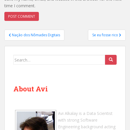
time I comment.
Post
Nação dos Nômades Digitais
Se eu fosse rico
navigation
Search
for:
About Avi
Avi Alkalay
is a
Data Scientist
with strong Software
Engineering background acting