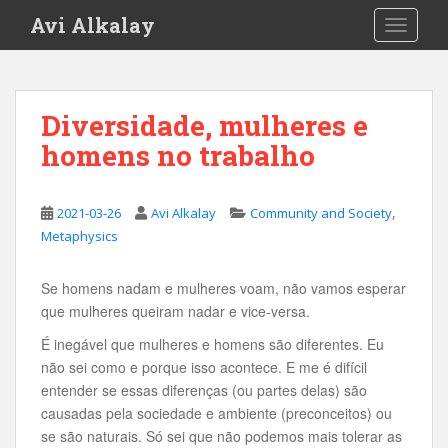
S
Avi Alkalay
TOGGLE
k
i
p
t
Diversidade, mulheres e
o
homens no trabalho
m
a
i
,
2021-03-26
Avi Alkalay
Community and Society
n
Metaphysics
c
o
n
Se homens nadam e mulheres voam, não vamos esperar
t
que mulheres queiram nadar e vice-versa.
e
É inegável que mulheres e homens são diferentes. Eu
n
não sei como e porque isso acontece. E me é difícil
t
entender se essas diferenças (ou partes delas) são
causadas pela sociedade e ambiente (preconceitos) ou
se são naturais. Só sei que não podemos mais tolerar as