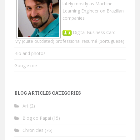
lately mostly as Machine
Learning Engineer on Brazilian
companies.
Digital Business Card
My (quite outdated) professional résumé
(portuguese)
Bio and photos
Google me
BLOG ARTICLES CATEGORIES
Art
(2)
Blog do Papai
(15)
Chronicles
(76)