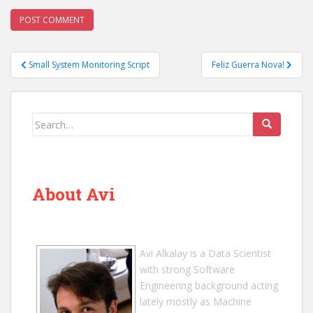
Post
Small System Monitoring Script
Feliz Guerra Nova!
navigation
Search
for:
About Avi
Avi Alkalay
is a
Data Scientist
with strong Software
Engineering background acting
lately mostly as Machine