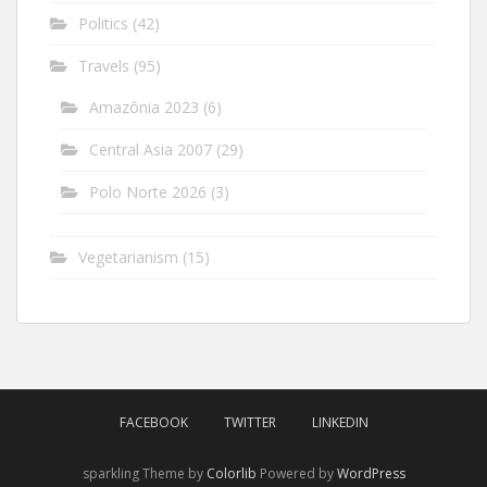
Politics
(42)
Travels
(95)
Amazônia 2023
(6)
Central Asia 2007
(29)
Polo Norte 2026
(3)
Vegetarianism
(15)
FACEBOOK
TWITTER
LINKEDIN
sparkling Theme by
Colorlib
Powered by
WordPress