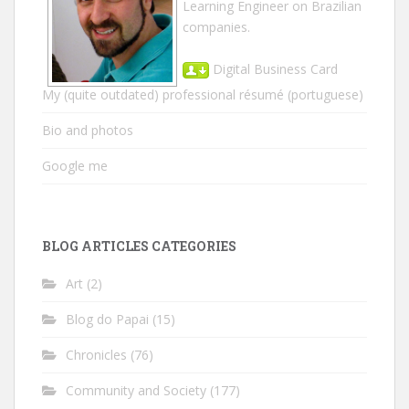
Learning Engineer on Brazilian
companies.
Digital Business Card
My (quite outdated) professional résumé
(portuguese)
Bio and photos
Google me
BLOG ARTICLES CATEGORIES
Art
(2)
Blog do Papai
(15)
Chronicles
(76)
Community and Society
(177)