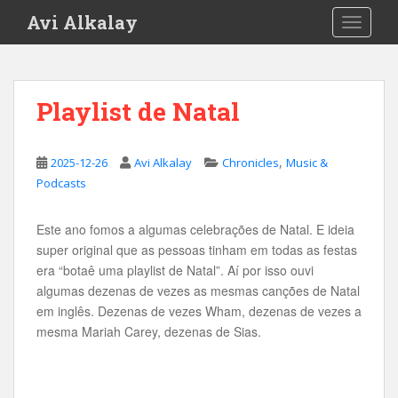
S
Avi Alkalay
TOGGLE
k
i
p
t
Playlist de Natal
o
m
a
,
2025-12-26
Avi Alkalay
Chronicles
Music &
i
Podcasts
n
c
Este ano fomos a algumas celebrações de Natal. E ideia
o
super original que as pessoas tinham em todas as festas
n
era “botaê uma playlist de Natal”. Aí por isso ouvi
t
algumas dezenas de vezes as mesmas canções de Natal
e
em inglês. Dezenas de vezes Wham, dezenas de vezes a
n
mesma Mariah Carey, dezenas de Sias.
t