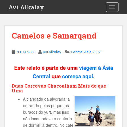
S
Avi Alkalay
TOGGLE
k
i
p
t
Camelos e Samarqand
o
m
a
2007-09-22
Avi Alkalay
Central Asia 2007
i
n
Este relato é parte de uma
viagem à Ásia
c
o
Central
que
começa aqui.
n
Duas Corcovas Chacoalham Mais do que
t
Uma
e
A claridade da alvorada ia
n
entrando pelos pequenos
t
buracos do yurt, mas isso
não incomodava o conforto
de dormir lá dentro. No café