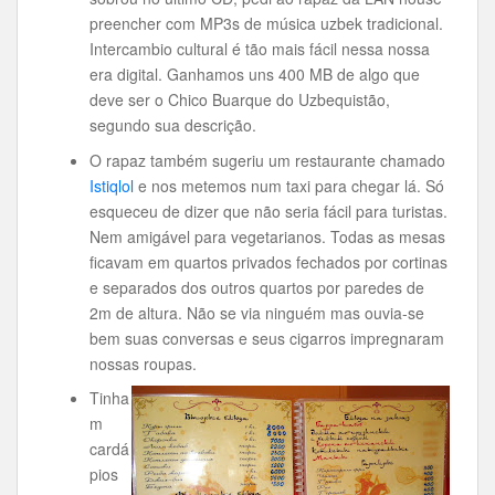
preencher com MP3s de música uzbek tradicional.
Intercambio cultural é tão mais fácil nessa nossa
era digital. Ganhamos uns 400 MB de algo que
deve ser o Chico Buarque do Uzbequistão,
segundo sua descrição.
O rapaz também sugeriu um restaurante chamado
Istiqlol
e nos metemos num taxi para chegar lá. Só
esqueceu de dizer que não seria fácil para turistas.
Nem amigável para vegetarianos. Todas as mesas
ficavam em quartos privados fechados por cortinas
e separados dos outros quartos por paredes de
2m de altura. Não se via ninguém mas ouvia-se
bem suas conversas e seus cigarros impregnaram
nossas roupas.
Tinha
m
cardá
pios