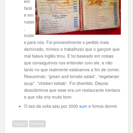
em
farsi
e em
russo
,
inútei
s para nós. Foi provavelmente o pedido mais
demorado, mímico e trabalhoso que o garçom que
mal falava inglês tirou. E foi baseado em coisas
que conseguimos nos entender com ele, e não
tanto no que realmente estávamos a fim de comer.
Resumindo: “green and tomato salad”, “vegetarian
soup”, “chicken kebab”. Foi divertido. Depois
descobrimos que esse era um restaurante iraniano
e que não era muito bom.
O taxi da volta saiu por 2000
sum
e fomos dormir.
lang:pt
tech:no