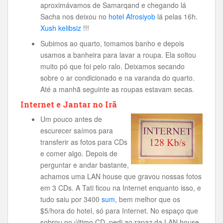
aproximávamos de Samarqand e chegando lá
Sacha nos deixou no
hotel Afrosiyob
lá pelas 16h.
Xush kelibsiz
!!!
Subimos ao quarto, tomamos banho e depois
usamos a banheira para lavar a roupa. Ela soltou
muito pó que foi pelo ralo. Deixamos secando
sobre o ar condicionado e na varanda do quarto.
Até a manhã seguinte as roupas estavam secas.
Internet e Jantar no Irã
Um pouco antes de
escurecer saímos para
transferir as fotos para CDs
e comer algo. Depois de
perguntar e andar bastante,
achamos uma LAN house que gravou nossas fotos
em 3 CDs. A Tati ficou na Internet enquanto isso, e
tudo saiu por 3400
sum
, bem melhor que os
$5/hora do hotel, só para Internet. No espaço que
sobrou no último CD, pedi ao rapaz da LAN house