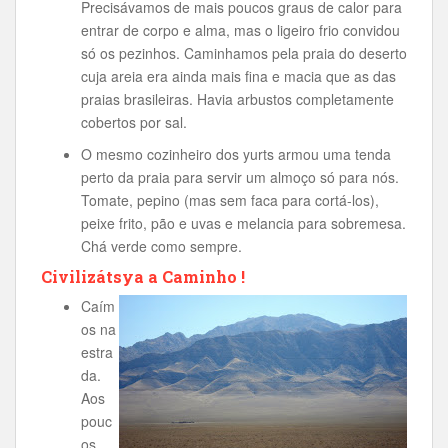
Precisávamos de mais poucos graus de calor para
entrar de corpo e alma, mas o ligeiro frio convidou
só os pezinhos. Caminhamos pela praia do deserto
cuja areia era ainda mais fina e macia que as das
praias brasileiras. Havia arbustos completamente
cobertos por sal.
O mesmo cozinheiro dos yurts armou uma tenda
perto da praia para servir um almoço só para nós.
Tomate, pepino (mas sem faca para cortá-los),
peixe frito, pão e uvas e melancia para sobremesa.
Chá verde como sempre.
Civilizátsya a Caminho !
Caím
os na
estra
da.
Aos
pouc
os