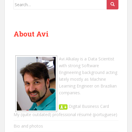
Search
for:
About Avi
Avi Alkalay
is a
Data Scientist
with strong Software
Engineering background acting
lately mostly as Machine
Learning Engineer on Brazilian
companies.
Digital Business Card
My (quite outdated) professional résumé
(portuguese)
Bio and photos