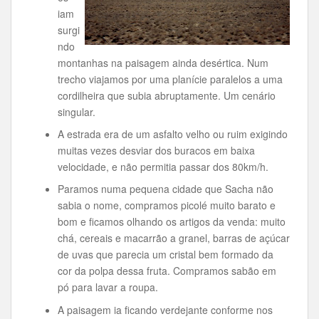
iam
surgi
ndo
montanhas na paisagem ainda desértica. Num
trecho viajamos por uma planície paralelos a uma
cordilheira que subia abruptamente. Um cenário
singular.
A estrada era de um asfalto velho ou ruim exigindo
muitas vezes desviar dos buracos em baixa
velocidade, e não permitia passar dos 80km/h.
Paramos numa pequena cidade que Sacha não
sabia o nome, compramos picolé muito barato e
bom e ficamos olhando os artigos da venda: muito
chá, cereais e macarrão a granel, barras de açúcar
de uvas que parecia um cristal bem formado da
cor da polpa dessa fruta. Compramos sabão em
pó para lavar a roupa.
A paisagem ia ficando verdejante conforme nos