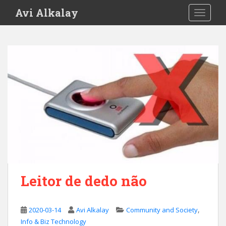
S
Avi Alkalay
TOGGLE
k
i
p
t
o
m
a
i
n
c
o
n
t
e
Leitor de dedo não
n
t
,
2020-03-14
Avi Alkalay
Community and Society
Info & Biz Technology