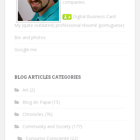
companies.
Digital Business Card
My (quite outdated) professional résumé
(portuguese)
Bio and photos
Google me
BLOG ARTICLES CATEGORIES
Art
(2)
Blog do Papai
(15)
Chronicles
(76)
Community and Society
(177)
Consumo Consciente
(22)