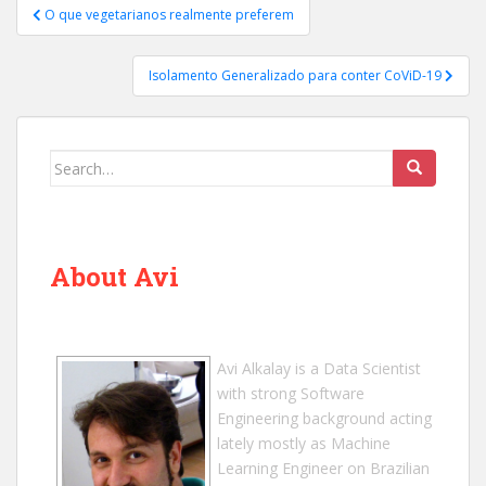
Post
O que vegetarianos realmente preferem
navigation
Isolamento Generalizado para conter CoViD-19
Search
for:
About Avi
Avi Alkalay
is a
Data Scientist
with strong Software
Engineering background acting
lately mostly as Machine
Learning Engineer on Brazilian